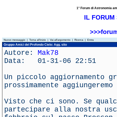
1° Forum di Astronomia amator
IL FORUM 
>>>forum
Nuovo messaggio
|
Torna all'inizio
|
Vai all'argomento
|
Ricerca
|
Entra
Gruppo Amici del Profondo Cielo: Agg. sito
Autore:
Mak78
Data: 01-31-06 22:51
Un piccolo aggiornamento gr
prossimamente aggiungeremo 
Visto che ci sono. Se qualc
partecipare alla nostra usc